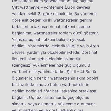
Üç iletkenli akım şebekelerinde güç ölçümü
Çift wattmetre – yöntemine (Aron devresi
yandaki şekil-3) göre olanaklıdır. Bu yönteme
göre eşit değerlikli iki wattmetrenin gerilim
bobinleri ortaklaşa bir hat iletkeni üzerine
bağlanırsa, wattmetreler toplam gücü gösterir.
Yalnızca üç hat iletkeni bulunan yüksek
gerilimli sistemlerde, elektriksel güç ve iş Aron
devresi yardımıyla ölçülebilmektedir. Dört hat
iletkenli akım şebekelerinin asimetrik
(dengesiz) yüklenmelerinde güç ölçümü 3
wattmetre ile yapılmaktadır. (Şekil – 4) Bu tür
ölçümler için her bir wattmetrenin akım bobini
bir faz iletkenine ve bütün wattmetrelerin
gerilim bobinleri nötr hat iletkenine ortaklaşa
bağlanır. Üç fazlı sistemlerde güç ölçümü
simetrik veya asitmetrik yüklenme durumuna
ve üç iletkenli veya dört iletkenli olma