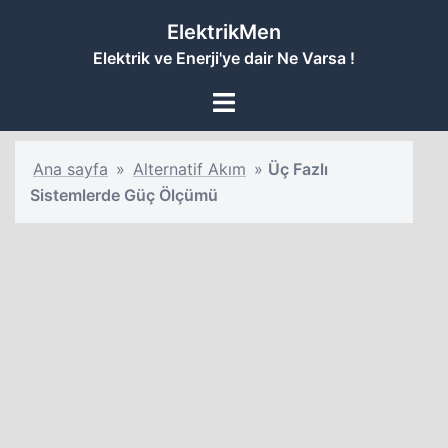
İçeriğe
ElektrikMen
atla
Elektrik ve Enerji'ye dair Ne Varsa !
Toggle
menu
Ana sayfa
»
Alternatif Akım
»
Üç Fazlı
Sistemlerde Güç Ölçümü