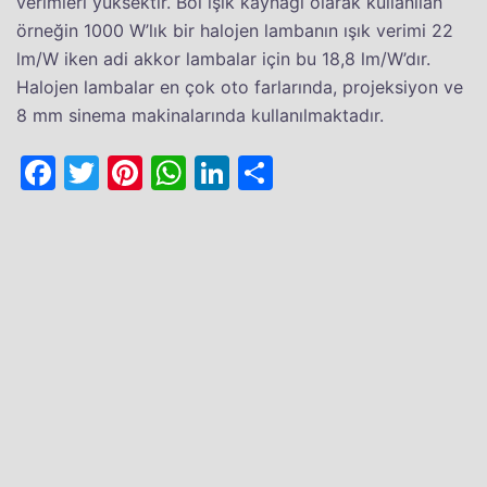
verimleri yüksektir. Bol ışık kaynağı olarak kullanılan
örneğin 1000 W’lık bir halojen lambanın ışık verimi 22
lm/W iken adi akkor lambalar için bu 18,8 lm/W’dır.
Halojen lambalar en çok oto farlarında, projeksiyon ve
8 mm sinema makinalarında kullanılmaktadır.
Facebook
Twitter
Pinterest
WhatsApp
LinkedIn
Share