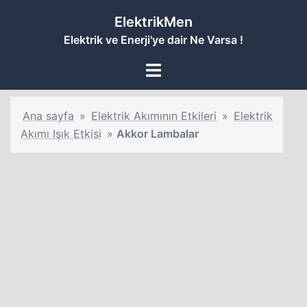
İçeriğe
ElektrikMen
atla
Elektrik ve Enerji'ye dair Ne Varsa !
Toggle
menu
Ana sayfa
»
Elektrik Akımının Etkileri
»
Elektrik
Akımı Işık Etkisi
»
Akkor Lambalar