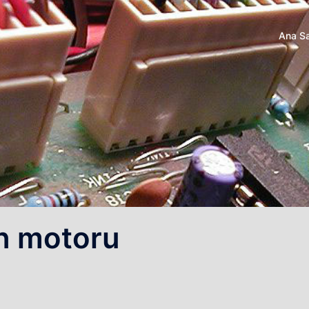
Ana S
n motoru