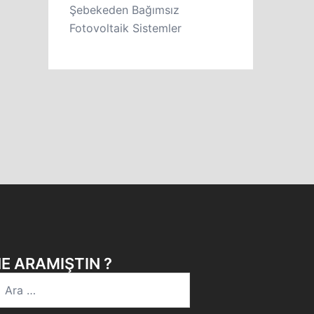
Şebekeden Bağımsız
Fotovoltaik Sistemler
E ARAMIŞTIN ?
rama: