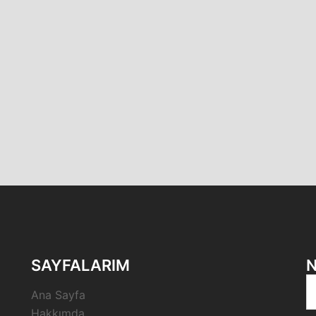
SAYFALARIM
N
A
Ana Sayfa
Hakkımda