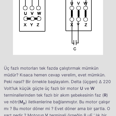
Üç fazlı motorları tek fazda çalıştırmak mümkün
müdür? Kısaca hemen cevap verelim, evet mümkün.
Peki nasıl? Bir örnekle başlayalım. Delta (üçgen) ∆ 220
Volt’luk küçük güçte üç fazlı bir motor
U
ve
W
terminallerinden tek fazlı bir akım şebekesinin faz (
R
)
ve nötr(
M
) iletkenlerine bağlanmıştır. Bu motor çalışır
p
mı ? Bu motor döner mi ? Evet döner ama bir şartla. O
şart nedir ? Motorun
V
terminali örneğin 8 µF ‘ lık bir