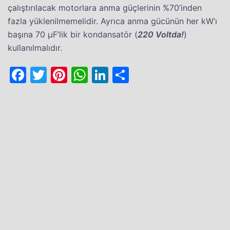
çalıştırılacak motorlara anma güçlerinin %70’inden
fazla yüklenilmemelidir. Ayrıca anma gücünün her kW’ı
başına 70 µF’lik bir kondansatör (
220 Voltda!
)
kullanılmalıdır.
Facebook
Twitter
Pinterest
WhatsApp
LinkedIn
Share