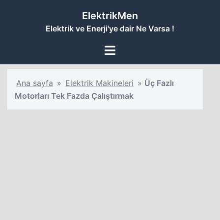
İçeriğe
ElektrikMen
atla
Elektrik ve Enerji'ye dair Ne Varsa !
Toggle
menu
Ana sayfa
»
Elektrik Makineleri
»
Üç Fazlı
Motorları Tek Fazda Çalıştırmak