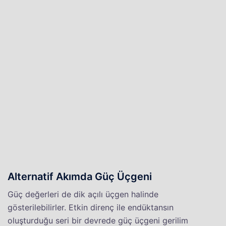
Alternatif Akımda Güç Üçgeni
Güç değerleri de dik açılı üçgen halinde
gösterilebilirler. Etkin direnç ile endüktansın
oluşturduğu seri bir devrede güç üçgeni gerilim