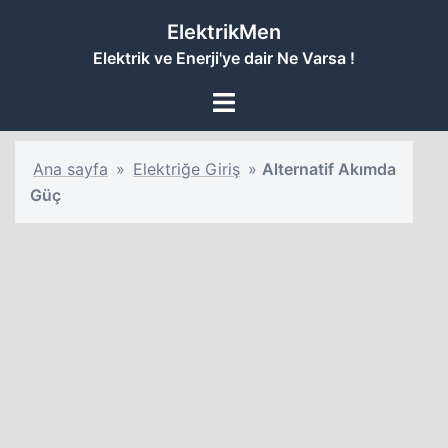
İçeriğe
ElektrikMen
atla
Elektrik ve Enerji'ye dair Ne Varsa !
Toggle
menu
Ana sayfa
»
Elektriğe Giriş
»
Alternatif Akımda
Güç