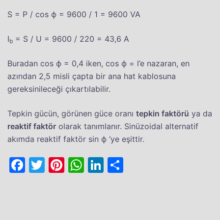
S = P / cos ϕ = 9600 / 1 = 9600 VA
I
= S / U = 9600 / 220 = 43,6 A
b
Buradan cos ϕ = 0,4 iken, cos ϕ = l’e nazaran, en
azından 2,5 misli çapta bir ana hat kablosuna
gereksinileceği çıkartılabilir.
Tepkin gücün, görünen güce oranı
tepkin faktörü
ya da
reaktif faktör
olarak tanımlanır. Sinüzoidal alternatif
akımda reaktif faktör sin ϕ ‘ye eşittir.
Facebook
Twitter
Pinterest
WhatsApp
LinkedIn
Share