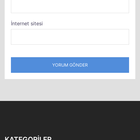
İnternet sitesi
KATEGORILER