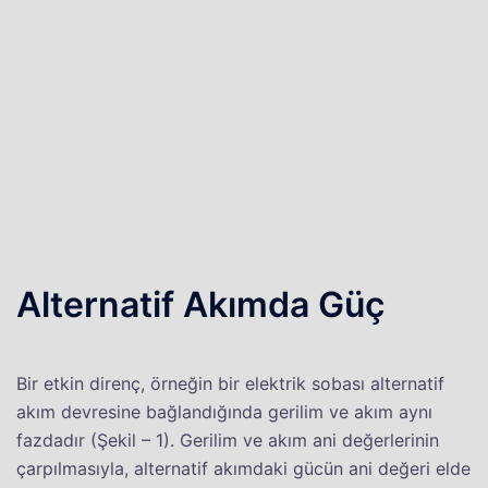
Alternatif Akımda Güç
Bir etkin direnç, örneğin bir elektrik sobası alternatif
akım devresine bağlandığında gerilim ve akım aynı
fazdadır (Şekil – 1). Gerilim ve akım ani değerlerinin
çarpılmasıyla, alternatif akımdaki gücün ani değeri elde