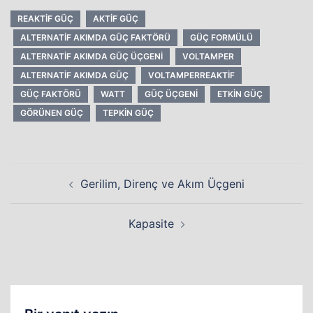
REAKTIF GÜÇ
AKTIF GÜÇ
ALTERNATIF AKIMDA GÜÇ FAKTÖRÜ
GÜÇ FORMÜLÜ
ALTERNATIF AKIMDA GÜÇ ÜÇGENI
VOLTAMPER
ALTERNATIF AKIMDA GÜÇ
VOLTAMPERREAKTIF
GÜÇ FAKTÖRÜ
WATT
GÜÇ ÜÇGENI
ETKIN GÜÇ
GÖRÜNEN GÜÇ
TEPKIN GÜÇ
Yazı
Gerilim, Direnç ve Akım Üçgeni
dolaşımı
Kapasite