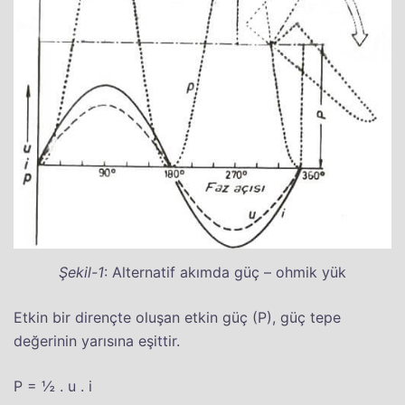
Şekil-1
: Alternatif akımda güç – ohmik yük
Etkin bir dirençte oluşan etkin güç (P), güç tepe
değerinin yarısına eşittir.
P = ½ . u . i