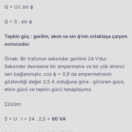
Q = U.I. sin ϕ
Q = S . sin ϕ
Tepkin güç : gerilim, akım ve sin ϕ’nin ortaklaşa çarpım
sonucudur.
Örnek: Bir trafonun sekonder gerilimi 24 V’dur.
Sekonder devresine bir ampermetre ve bir yük direnci
seri bağlanmıştır, cos ϕ = 0,9 da ampermetrenin
gösterdiği değer 2,5 A olduğuna göre : görünen gücü,
etkin gücü ve tepkin gücü hesaplayınız.
Çözüm:
S = U . I = 24 . 2,5 =
60 VA