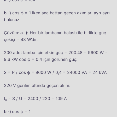
b -)
cos ϕ = 1 iken ana hattan geçen akımları ayrı ayrı
bulunuz.
Çözüm:
a -):
Her bir lambanın balastı ile birlikte güç
çekişi = 48 W’dır.
200 adet lamba için etkin güç = 200.48 = 9600 W =
9,6 kW cos ϕ = 0,4 için görünen güç:
S = P / cos ϕ = 9600 W / 0,4 = 24000 VA = 24 kVA
220 V gerilim altında geçen akım:
I
= S / U = 2400 / 220 = 109 A
a
b -)
cos ϕ = 1