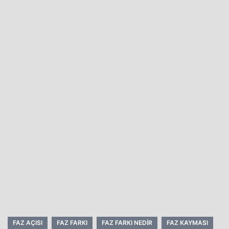
FAZ AÇISI
FAZ FARKI
FAZ FARKI NEDIR
FAZ KAYMASI