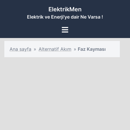
İçeriğe
ElektrikMen
atla
Elektrik ve Enerji'ye dair Ne Varsa !
Toggle
menu
Ana sayfa
»
Alternatif Akım
»
Faz Kayması