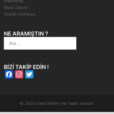
Hakkımda
Bana Ulaşın!
Gizlilik Politikası
NE ARAMIŞTIN ?
Arama:
BIZI TAKIP EDIN !
Facebook
Instagram
Twitter
© 2026 ElektrikMen Her hakkı saklıdır.